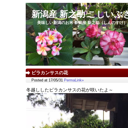
新潟産 新之助 こしいぶ
美味しい新潟のお米 新潟産 新之助（しんのすけ
ピラカンサスの花
Posted at 17/05/31
PermaLink»
冬越ししたピラカンサスの花が咲いたよ～