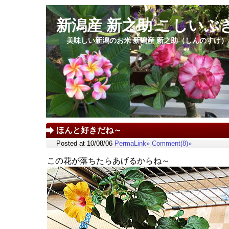
新潟産 新之助 こしいぶ
美味しい新潟のお米 新潟産 新之助（しんのすけ
ほんと好きだね～
Posted at 10/08/06
PermaLink»
Comment(8)»
この花が落ちたらあげるからね～