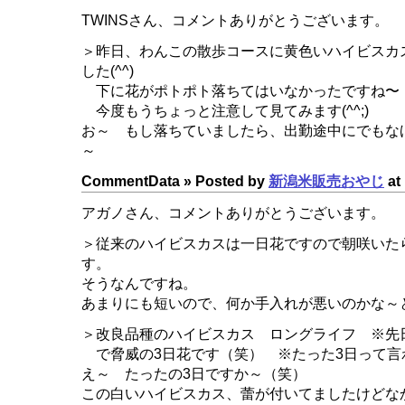
TWINSさん、コメントありがとうございます。
＞昨日、わんこの散歩コースに黄色いハイビスカス
した(^^)
下に花がポトポト落ちてはいなかったですね〜
今度もうちょっと注意して見てみます(^^;)
お～ もし落ちていましたら、出勤途中にでもな
～
CommentData »
Posted by
新潟米販売おやじ
at 
アガノさん、コメントありがとうございます。
＞従来のハイビスカスは一日花ですので朝咲いた
す。
そうなんですね。
あまりにも短いので、何か手入れが悪いのかな～
＞改良品種のハイビスカス ロングライフ ※先
で脅威の3日花です（笑） ※たった3日って言
え～ たったの3日ですか～（笑）
この白いハイビスカス、蕾が付いてましたけどな