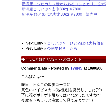
新潟産コシヒカリ（昔からあるコシヒカリ）玄米30ｋ
新潟産こしいぶき玄米30kg ￥7800
新潟産 ひとめぼれ玄米30kg ￥7800 販売中！
Next Entry »
こしいぶき・ひとめぼれ大特価セ
Prev Entry »
今朝早起きしたら
"ほんと好きだね～"へのコメント
CommentData »
Posted by
TWINS
at 10/08/06
こんばんは〜
昨日、わんこの散歩コースに
黄色いハイビスカス(地植え)を発見しました(^^)
下に花がポトポト落ちてはいなかったですね〜
今度もうちょっと注意して見てみます(^^;)