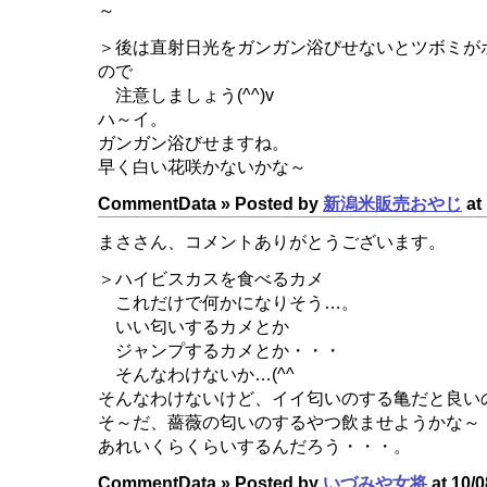
～
＞後は直射日光をガンガン浴びせないとツボミが
ので
注意しましょう(^^)v
ハ～イ。
ガンガン浴びせますね。
早く白い花咲かないかな～
CommentData »
Posted by
新潟米販売おやじ
at 
まささん、コメントありがとうございます。
＞ハイビスカスを食べるカメ
これだけで何かになりそう…。
いい匂いするカメとか
ジャンプするカメとか・・・
そんなわけないか…(^^ゞ
そんなわけないけど、イイ匂いのする亀だと良い
そ～だ、薔薇の匂いのするやつ飲ませようかな～
あれいくらくらいするんだろう・・・。
CommentData »
Posted by
いづみや女将
at 10/0