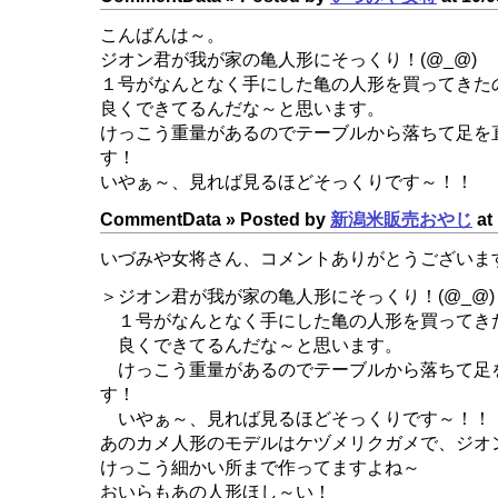
こんばんは～。
ジオン君が我が家の亀人形にそっくり！(@_@)
１号がなんとなく手にした亀の人形を買ってきた
良くできてるんだな～と思います。
けっこう重量があるのでテーブルから落ちて足を
す！
いやぁ～、見れば見るほどそっくりです～！！
CommentData »
Posted by
新潟米販売おやじ
at 
いづみや女将さん、コメントありがとうございま
＞ジオン君が我が家の亀人形にそっくり！(@_@)
１号がなんとなく手にした亀の人形を買ってき
良くできてるんだな～と思います。
けっこう重量があるのでテーブルから落ちて足
す！
いやぁ～、見れば見るほどそっくりです～！！
あのカメ人形のモデルはケヅメリクガメで、ジオ
けっこう細かい所まで作ってますよね～
おいらもあの人形ほし～い！