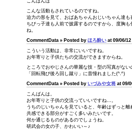
こんばんは
こんな活動もされているのですね。
迫力の形を見て、おばあちゃんおじいちゃん達も喜ん
ちびっ子達も人前で披露するのですから、度胸も
ね。
CommentData »
Posted by
ほろ酔い
at 09/06/12
こういう活動は、非常にいいですね。
お年寄りと子供たちの交流ができますからね。
ところでおやじさんの華麗な技・型の写真がない
「回転飛び後ろ回し蹴り」に昔憧れました(^.^)
CommentData »
Posted by
いづみや女将
at 09/0
こんばんは。
お年寄りと子供の交流っていいですね…。
うちのじいちゃんを見ていると、年齢はずっと離
共感できる部分がすごく多いみたいです。
何か通じるものがあるのでしょうね。
研武会の女の子、かわいい～♪