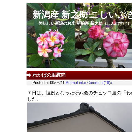
新潟産 新之助 こしいぶ
美味しい新潟のお米 新潟産 新之助（しんのすけ
わかばの里慰問
Posted at 09/06/11
PermaLink»
Comment(18)»
７日は、恒例となった研武会のチビッコ達の「わ
した。