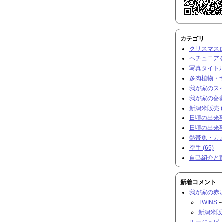
カテゴリ
クリスマスロー
ペチュニアを
写真タイトル
多肉植物・サ
我が家のスイ
我が家の薔薇 
新潟米販売 (
日頃の出来事と
日頃の出来事と
熱帯魚・カメ 
空手 (65)
自己紹介と家
新着コメント
我が家の赤
TWINS
－
新潟米販
ルージュピ