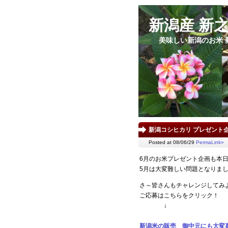
新潟産 新
美味しい新潟のお米 
新潟コシヒカリ プレゼント
Posted at 08/06/29
PermaLink»
6月のお米プレゼント企画も本
5月は大変難しい問題となりま
さ～皆さんもチャレンジしてみ
ご応募はこちらをクリック！
↓
新潟米の販売 御中元にも大変