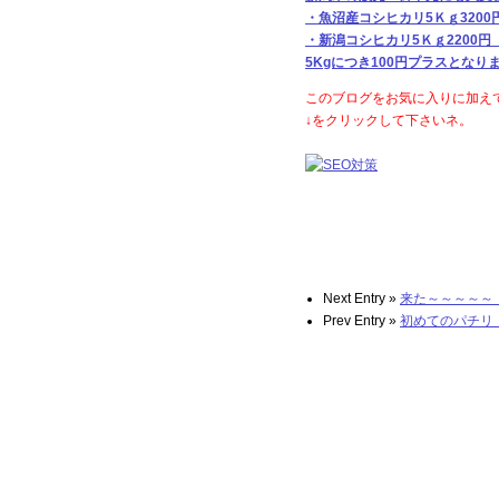
・魚沼産コシヒカリ5Ｋｇ3200
・新潟コシヒカリ5Ｋｇ2200
5Kgにつき100円プラスとな
このブログをお気に入りに加え
↓をクリックして下さいネ。
Next Entry »
来た～～～～～
Prev Entry »
初めてのパチリ