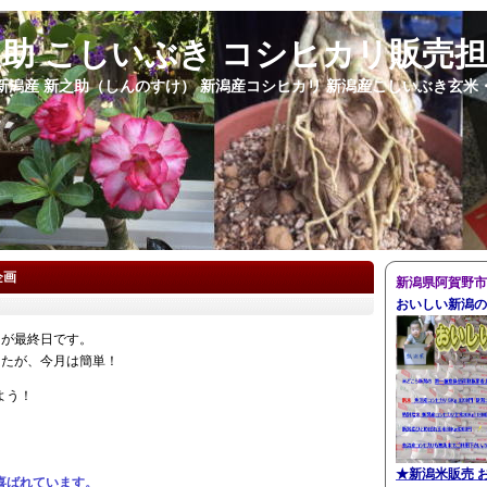
之助 こしいぶき コシヒカリ販売
新潟産 新之助（しんのすけ） 新潟産コシヒカリ 新潟産こしいぶき玄米
企画
新潟県阿賀野市
おいしい新潟の
日が最終日です。
したが、今月は簡単！
よう！
★
新潟米販売 
喜ばれています。