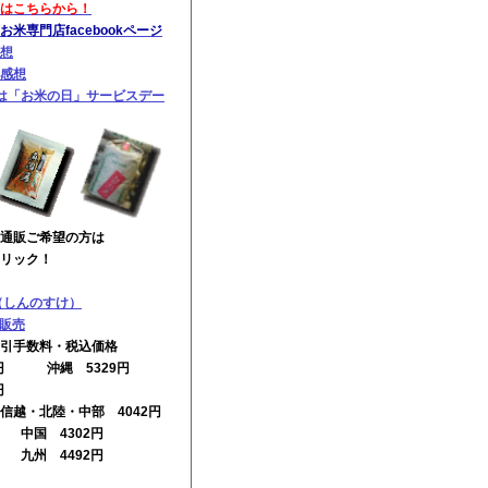
はこちらから！
米専門店facebookページ
想
感想
は「お米の日」サービスデー
通販ご希望の方は
リック！
（しんのすけ）
の販売
引手数料・税込価格
2円 沖縄 5329円
円
信越・北陸・中部 4042円
円 中国 4302円
円 九州 4492円