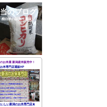
担当のブログ
・精白米の販売（通販）
のお米屋 新潟産米販売中！
お米専門店通販HP
おいしい新潟のお米専門店
★