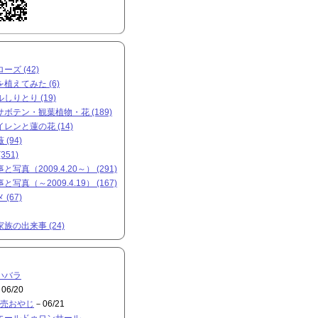
ズ (42)
植えてみた (6)
しりとり (19)
ボテン・観葉植物・花 (189)
レンと蓮の花 (14)
(94)
351)
写真（2009.4.20～） (291)
写真（～2009.4.19） (167)
(67)
族の出来事 (24)
いバラ
06/20
売おやじ
－06/21
エールドゥロンサール