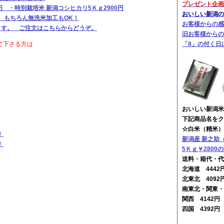
プレゼント企画
円 ・特別栽培米 新潟コシヒカリ5Ｋｇ2900円
おいしい新潟のお
円 もちろん無洗米加工もOK！
お客様からの感
ります。 ご注文はこちらからどうぞ。
旧お客様からの
て下さる方は
「8」の付く日
おいしい新潟米
下記商品名をク
☆白米（精米）
！
新潟産 新之助
！
5Ｋｇ￥2800
送料・箱代・代
北海道 444
北東北 4092
南東北・関東・
関西 4142
四国 4392