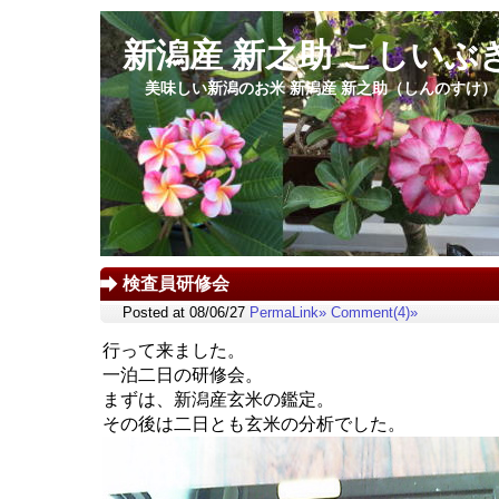
新潟産 新之助 こしいぶ
美味しい新潟のお米 新潟産 新之助（しんのすけ
検査員研修会
Posted at 08/06/27
PermaLink»
Comment(4)»
行って来ました。
一泊二日の研修会。
まずは、新潟産玄米の鑑定。
その後は二日とも玄米の分析でした。