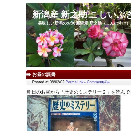
新潟産 新之助 こしいぶ
美味しい新潟のお米 新潟産 新之助（しんのすけ
お昼の読書
Posted at 08/02/02
PermaLink»
Comment(4)»
昨日のお昼から「歴史のミステリー２」を読んで