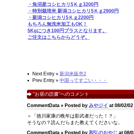
・魚沼産コシヒカリ5Ｋｇ3200円
・特別栽培米 新潟コシヒカリ5Ｋｇ2900円
・新潟コシヒカリ5Ｋｇ2200円
もちろん無洗米加工もOK！
5Kgにつき100円プラスとなります。
ご注文はこちらからどうぞ。
Next Entry »
新潟米販売2
Prev Entry »
中国ってすごい・・・
"お昼の読書"へのコメント
CommentData »
Posted by
みやジイ
at 08/02/02
＞「徳川家康の晩年は影武者だった！？」
そうなの？読んだらまた教えてくださいな。
CommentData »
Posted by
和弘のおやじ
at 08/0