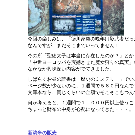
今回の楽しみは、「徳川家康の晩年は影武者だっ
なんですが、まだそこまでいってません！
今の所「聖徳太子は本当に存在したのか？」とか
「中世ヨーロッパを震撼させた魔女狩りの真実」
なかなか興味深い内容がでてきました。
しばらくお昼の読書は「歴史のミステリー」でい
ページ数が少ないのに、１週間で５６０円なんで
文庫本なら、同じくらいの金額でそこそこもつん
何か考えると、１週間で１，０００円以上使うこ
ちょっと財布の中身が心配になってきた・・・。
新潟米の販売