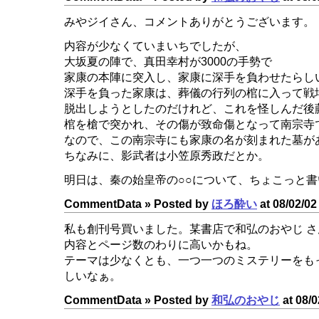
みやジイさん、コメントありがとうございます。
内容が少なくていまいちでしたが、
大坂夏の陣で、真田幸村が3000の手勢で
家康の本陣に突入し、家康に深手を負わせたらし
深手を負った家康は、葬儀の行列の棺に入って戦
脱出しようとしたのだけれど、これを怪しんだ後
棺を槍で突かれ、その傷が致命傷となって南宗寺
なので、この南宗寺にも家康の名が刻まれた墓が
ちなみに、影武者は小笠原秀政だとか。
明日は、秦の始皇帝の○○について、ちょこっと
CommentData »
Posted by
ほろ酔い
at 08/02/02
私も創刊号買いました。某書店で和弘のおやじ 
内容とページ数のわりに高いかもね。
テーマは少なくとも、一つ一つのミステリーをも
しいなぁ。
CommentData »
Posted by
和弘のおやじ
at 08/0