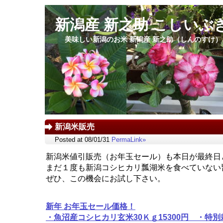
新潟産 新之助 こしいぶ
美味しい新潟のお米 新潟産 新之助（しんのすけ
新潟米販売
Posted at 08/01/31
PermaLink»
新潟米値引販売（お年玉セール）も本日が最終日
まだ１度も新潟コシヒカリ瓢湖米を食べていない
ぜひ、この機会にお試し下さい。
新年 お年玉セール価格！
・魚沼産コシヒカリ玄米30Ｋｇ15300円 ・特