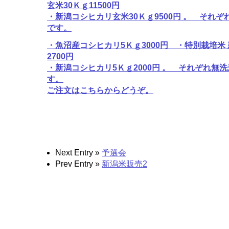
玄米30Ｋｇ11500円
・新潟コシヒカリ玄米30Ｋｇ9500円 。 それぞ
です。
・魚沼産コシヒカリ5Ｋｇ3000円 ・特別栽培米
2700円
・新潟コシヒカリ5Ｋｇ2000円 。 それぞれ無洗
す。
ご注文はこちらからどうぞ。
Next Entry »
予選会
Prev Entry »
新潟米販売2