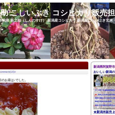
之助 こしいぶき コシヒカリ販売
新潟産 新之助（しんのすけ） 新潟産コシヒカリ 新潟産こしいぶき玄米
新潟県阿賀野市
おいしい新潟の
omment(14)»
日のお昼は↓でした。
★
新潟米販売 