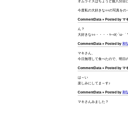
オムライスはちょうど腹八分目
今度私の大好きな○○の写真をの
CommentData »
Posted by マキ 
ん？
大好きな○○・・・・ｩ─σ(･´ω･｀
CommentData »
Posted by
和
マキさん、
今日無理して食べたので、明日
CommentData »
Posted by マキ 
は～い
楽しみにしてま～す♪
CommentData »
Posted by
和
マキさんみました？