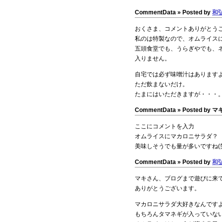
CommentData »
Posted by
和
おくさま、コメントありがとう
私のは特製なので、オムライス
五頭食堂でも、うらぎやでも、
入りません。
自宅では必ず味噌汁はあります
ただ飲まないだけ。
たまにはいただきますが・・・
CommentData »
Posted by マキ 
ここにコメントを入力
オムライスにマカロニサラダ？
美味しそうでも量が多いですね(
CommentData »
Posted by
和
マキさん、ブログまで遊びに来
ありがとうございます。
マカロニサラダ大好きなんです
もちろんタマネギが入っていな