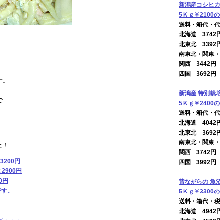
新潟産コシヒカ
5Ｋｇ￥2100
送料・箱代・代
北海道 374
北東北 3392
南東北・関東・
関西 3442
四国 3692
す。
、
新潟産 特別栽
で
5Ｋｇ￥2400
送料・箱代・代
北海道 404
北東北 3692
南東北・関東・
と！
関西 3742
200円
四国 3992
2900円
0円
昔ながらの 魚
です。
5Ｋｇ￥3300
送料・箱代・税
北海道 494