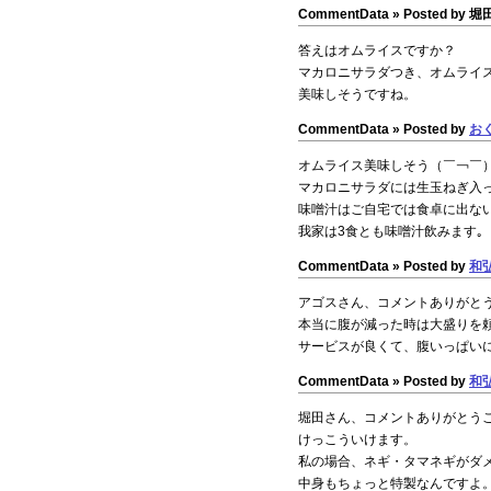
CommentData »
Posted by 堀田
答えはオムライスですか？
マカロニサラダつき、オムライ
美味しそうですね。
CommentData »
Posted by
お
オムライス美味しそう（￣￢￣）
マカロニサラダには生玉ねぎ入
味噌汁はご自宅では食卓に出な
我家は3食とも味噌汁飲みます｡
CommentData »
Posted by
和
アゴスさん、コメントありがと
本当に腹が減った時は大盛りを
サービスが良くて、腹いっぱい
CommentData »
Posted by
和
堀田さん、コメントありがとう
けっこういけます。
私の場合、ネギ・タマネギがダ
中身もちょっと特製なんですよ