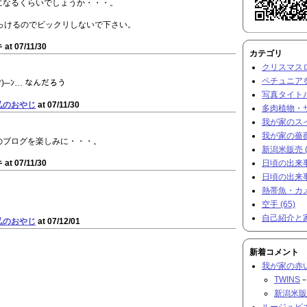
になるくらいでしょうか・・・。
っけるのでビックリしないで下さい。
at 07/11/30
カテゴリ
クリスマスロー
ペチュニアを
*)─ﾝ… なんだろう
写真タイトル
弘のおやじ
at 07/11/30
多肉植物・サ
我が家のスイ
我が家の薔薇 
のブログを楽しみに・・・。
新潟米販売 (
日頃の出来事と
at 07/11/30
日頃の出来事と
熱帯魚・カメ 
空手 (65)
自己紹介と家
弘のおやじ
at 07/12/01
新着コメント
我が家の赤
TWINS
－
新潟米販
ルージュピ