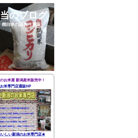
担当のブログ
・精白米の販売（通販）
のお米屋 新潟産米販売中！
お米専門店通販HP
おいしい新潟のお米専門店
★