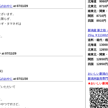
北海道 906
弘のおやじ
at 07/11/29
北東北 8710
南東北・関東・
ございます。
関西 8710
に限らず、
四国 8910
ネギ・タマネギは
新潟産 新之助
25㎏ ￥1134
よ。
送料・箱代・税
北海道 130
。
北東北 1265
at 07/11/29
南東北・関東・
関西 12650
四国 12850
笑)
おいしい新潟の
新潟米販売専門
弘のおやじ
at 07/11/30
★おいしい新潟
ていただいて
よ。
いやつですけど。