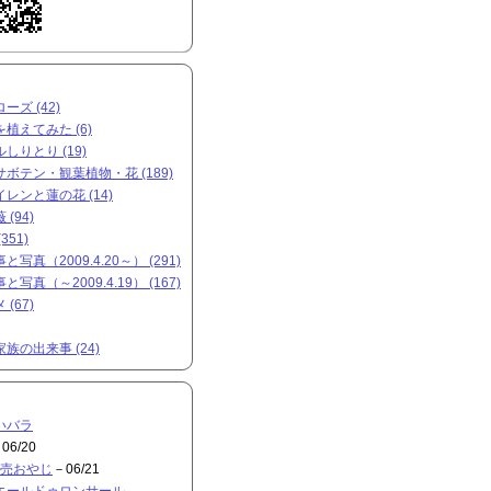
ズ (42)
植えてみた (6)
しりとり (19)
ボテン・観葉植物・花 (189)
レンと蓮の花 (14)
(94)
351)
写真（2009.4.20～） (291)
写真（～2009.4.19） (167)
(67)
族の出来事 (24)
いバラ
06/20
売おやじ
－06/21
エールドゥロンサール