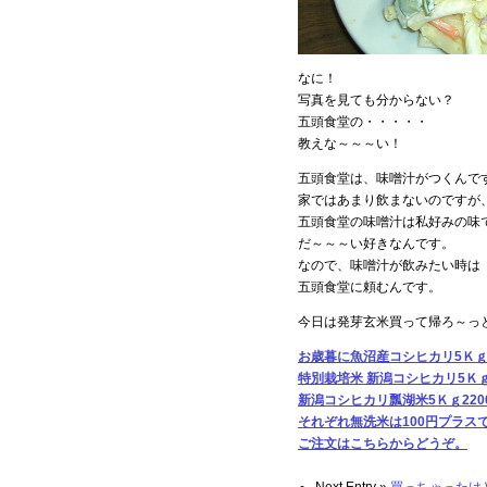
なに！
写真を見ても分からない？
五頭食堂の・・・・・
教えな～～～い！
五頭食堂は、味噌汁がつくんで
家ではあまり飲まないのですが
五頭食堂の味噌汁は私好みの味
だ～～～い好きなんです。
なので、味噌汁が飲みたい時は
五頭食堂に頼むんです。
今日は発芽玄米買って帰ろ～っ
お歳暮に魚沼産コシヒカリ5Ｋｇ3
特別栽培米 新潟コシヒカリ5Ｋｇ
新潟コシヒカリ瓢湖米5Ｋｇ220
それぞれ無洗米は100円プラス
ご注文はこちらからどうぞ。