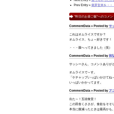
Next Entry »
買っちゃったけ
Prev Entry »
発芽玄米を・・
"昨日のお昼ご飯"へのコメン
CommentData »
Posted by
サ
これはオムライスですか？
オムライス、ちょ～好きです！
・・・腹へってきました（笑）
CommentData »
Posted by
和
サッシーさん、コメントありが
オムライスで～す。
「ケチャップいっぱいかけてね
いっぱいかかってます。
CommentData »
Posted by
ア
出た～！五頭食堂！
この田舎くささが、食欲をそそ
本当に腹減ったときは最高かも