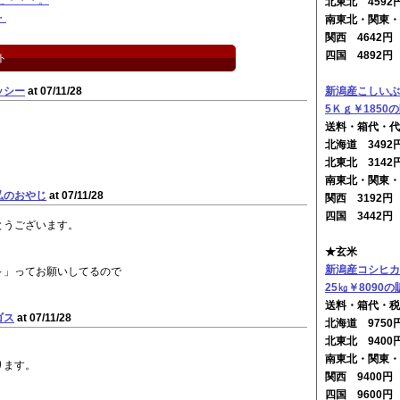
ど・・・。
北東北 4592
・
南東北・関東・
関西 4642
四国 4892
ト
新潟産こしいぶ
ッシー
at 07/11/28
5Ｋｇ￥1850
送料・箱代・代
北海道 349
北東北 3142
南東北・関東・
弘のおやじ
at 07/11/28
関西 3192
四国 3442
とうございます。
★玄米
新潟産コシヒカ
～」ってお願いしてるので
25㎏￥8090の
送料・箱代・税
ゴス
at 07/11/28
北海道 975
北東北 9400
南東北・関東・
ります。
関西 9400
。
四国 9600