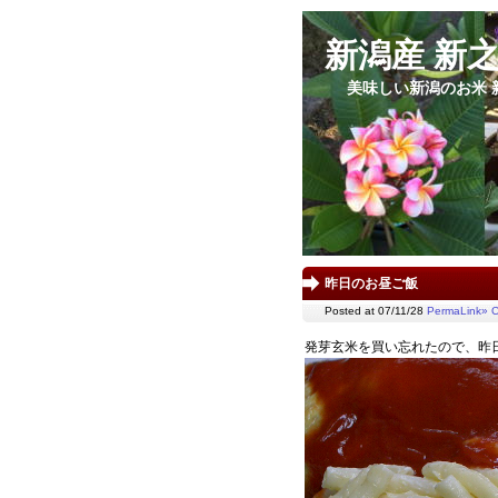
新潟産 新
美味しい新潟のお米 
昨日のお昼ご飯
Posted at 07/11/28
PermaLink»
C
発芽玄米を買い忘れたので、昨