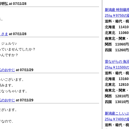
明弘 at 07/11/28
新潟産 特別栽
25㎏￥9750の
ス。
送料・箱代・税
北海道 114
北東北 1106
くさま
at 07/11/28
南東北・関東・
ジュルリ♪
関西 11060
っていませんでしたか？
四国 11260
いんですか？
昔ながらの 魚
25㎏￥11500
弘のおやじ
at 07/11/29
送料・箱代・税
北海道 131
ういございます。
北東北 1281
頼みます。
南東北・関東・
になっちゃいます。
関西 12810
弘のおやじ
at 07/11/29
四国 13010
ございます。
新潟産こしいぶ
25㎏￥7400の
メなので、
送料・箱代・税
。