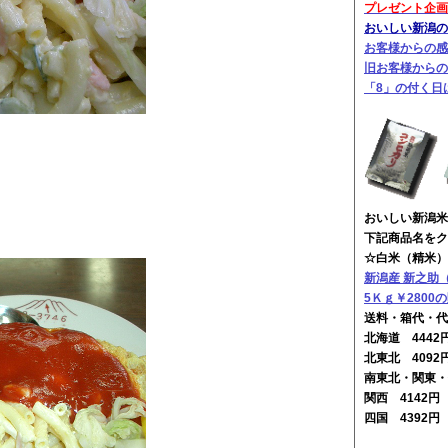
プレゼント企画
おいしい新潟のお
お客様からの感
旧お客様からの
「8」の付く日
おいしい新潟米
下記商品名をク
☆白米（精米）
新潟産 新之助
5Ｋｇ￥2800
送料・箱代・代
北海道 444
北東北 4092
南東北・関東・
関西 4142
四国 4392