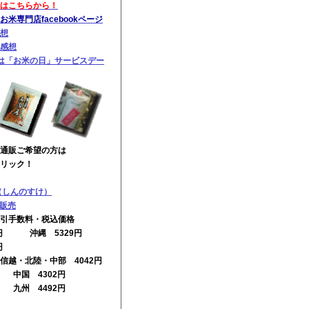
はこちらから！
米専門店facebookページ
想
感想
は「お米の日」サービスデー
通販ご希望の方は
リック！
（しんのすけ）
の販売
引手数料・税込価格
2円 沖縄 5329円
円
信越・北陸・中部 4042円
円 中国 4302円
円 九州 4492円