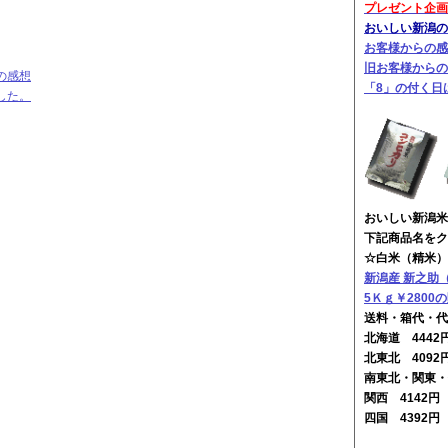
プレゼント企画
おいしい新潟のお
お客様からの感
旧お客様からの
の感想
「8」の付く日
した。
おいしい新潟米
下記商品名をク
☆白米（精米）
新潟産 新之助
5Ｋｇ￥2800
送料・箱代・代
北海道 444
北東北 4092
南東北・関東・
関西 4142
四国 4392