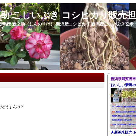
之助 こしいぶき コシヒカリ販売
新潟産 新之助（しんのすけ） 新潟産コシヒカリ 新潟産こしいぶき玄米
新潟県阿賀野市
おいしい新潟の
でどうすんの？
★
新潟米販売 