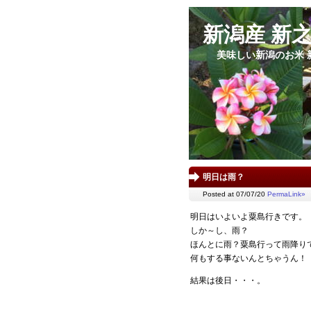
新潟産 新
美味しい新潟のお米 
明日は雨？
Posted at 07/07/20
PermaLink»
明日はいよいよ粟島行きです。
しか～し、雨？
ほんとに雨？粟島行って雨降り
何もする事ないんとちゃうん！
結果は後日・・・。