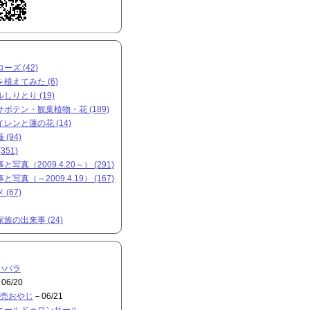
ズ (42)
植えてみた (6)
しりとり (19)
ボテン・観葉植物・花 (189)
レンと蓮の花 (14)
(94)
351)
写真（2009.4.20～） (291)
写真（～2009.4.19） (167)
(67)
族の出来事 (24)
いバラ
06/20
売おやじ
－06/21
エールドゥロンサール