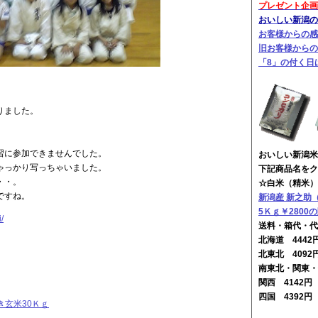
プレゼント企画
おいしい新潟のお
お客様からの感
旧お客様からの
「8」の付く日
。
りました。
習に参加できませんでした。
おいしい新潟米
ゃっかり写っちゃいました。
下記商品名をク
・・。
☆白米（精米）
ですね。
新潟産 新之助
5Ｋｇ￥2800
/
送料・箱代・代
北海道 444
北東北 4092
南東北・関東・
関西 4142
四国 4392
き玄米30Ｋｇ