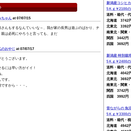
新潟産コシヒカ
ト
5Ｋｇ￥2100
送料・箱代・代
みちゃん
at 07/07/15
北海道 374
北東北 3392
供さんもするなんていいな～、我が家の長男は遊ぶのばかり、チ
南東北・関東・
、親は必死にやろうと言っても、まだ
関西 3442
四国 3692
弘のおやじ
at 07/07/17
新潟産 特別栽
がとうございます。
5Ｋｇ￥2400
送料・箱代・代
せるには早い方がイイ！
北海道 404
ね。
北東北 3692
んです。
南東北・関東・
期ですから・・・。
関西 3742
四国 3992
昔ながらの 魚
5Ｋｇ￥3300
送料・箱代・税
北海道 494