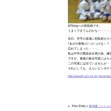
MTblogへの初投稿です。
うまくできてんのかな～・・・
先日、空手の道場に初取材が入
｢あがの新報｣だったっけな～？
忘れてしまった・・・。
私は中学の懇談会出席の為、練
ですが、最後の集合写真にはち
この写真には出ていませんが・
それにしても、えらいピンボケ
http://www6.ocn.ne.jp/~kenbukai
Prev Entry »
新潟産こしいぶ