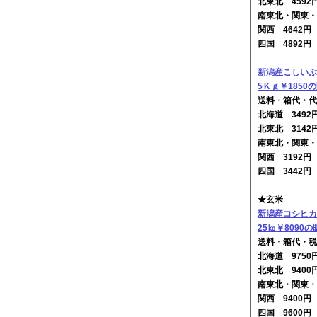
北東北 4592
南東北・関東・
関西 4642
四国 4892
新潟産こしいぶ
5Ｋｇ￥1850
送料・箱代・代
北海道 349
北東北 3142
南東北・関東・
関西 3192
四国 3442
★玄米
新潟産コシヒカ
25㎏￥8090の
送料・箱代・税
北海道 975
北東北 9400
南東北・関東・
関西 9400
四国 9600