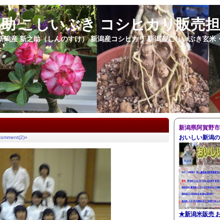
之助 こしいぶき コシヒカリ販売
新潟産 新之助（しんのすけ） 新潟産コシヒカリ 新潟産こしいぶき玄米
新潟県阿賀野市
おいしい新潟の
omment(2)»
★
新潟米販売 