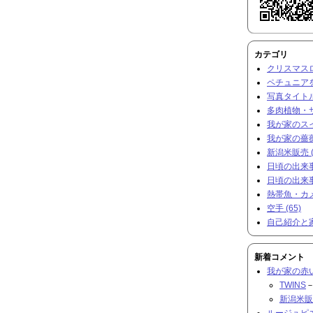
カテゴリ
クリスマスロー
ペチュニアを
写真タイトル
多肉植物・サ
我が家のスイ
我が家の薔薇 
新潟米販売 (
日頃の出来事と
日頃の出来事と
熱帯魚・カメ 
空手 (65)
自己紹介と家
新着コメント
我が家の赤
TWINS
－
新潟米販
ルージュピ