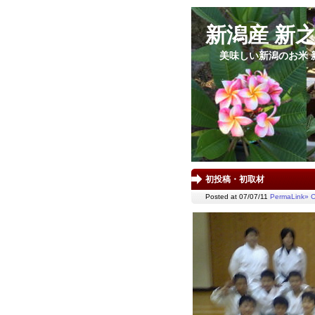
新潟産 新
美味しい新潟のお米 
初投稿・初取材
Posted at 07/07/11
PermaLink»
C