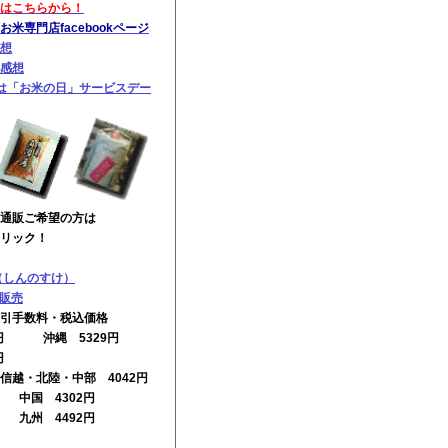
はこちらから！
米専門店facebookページ
想
感想
は「お米の日」サービスデー
通販ご希望の方は
リック！
（しんのすけ）
の販売
引手数料・税込価格
2円 沖縄 5329円
円
信越・北陸・中部 4042円
円 中国 4302円
円 九州 4492円