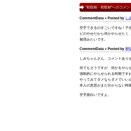
"初投稿・初取材"へのコメン
CommentData »
Posted by
し
空手できるのすごいですね！子
ビのやせだから何かやらせたく
無理みたいです。
CommentData »
Posted by
和
しみちゃんさん、コメントあり
何でもそうですが、何かをやら
強制的にやらせられる時期です
やってみてダメならダメでいい
本人の意思がまだ分からない時
空手面白いですよ。