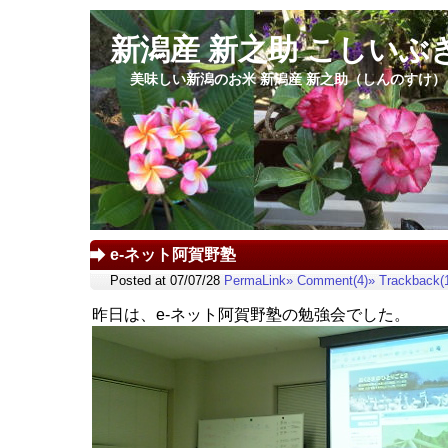
新潟産 新之助 こしいぶ
美味しい新潟のお米 新潟産 新之助（しんのすけ
e-ネット阿賀野塾
Posted at 07/07/28
PermaLink»
Comment(4)»
Trackback(
昨日は、e-ネット阿賀野塾の勉強会でした。