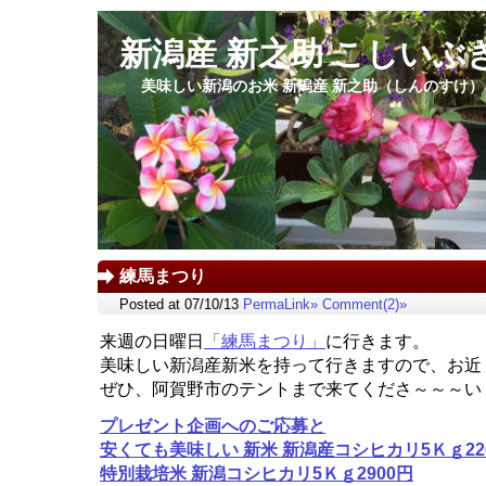
新潟産 新之助 こしいぶ
美味しい新潟のお米 新潟産 新之助（しんのすけ
練馬まつり
Posted at 07/10/13
PermaLink»
Comment(2)»
来週の日曜日
「練馬まつり」
に行きます。
美味しい新潟産新米を持って行きますので、お近
ぜひ、阿賀野市のテントまで来てくださ～～～い
プレゼント企画へのご応募と
安くても美味しい 新米 新潟産コシヒカリ5Ｋｇ22
特別栽培米 新潟コシヒカリ5Ｋｇ2900円